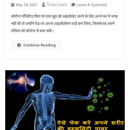
Shalu Saini
On
May 18, 2021
Leave A Comment
घर
कोरोना पॉजिटिव शिवा के पास खुद को आइसोलेट करने के लिए अपने घर में जगह
में
नहीं थी तो उन्होंने पेड़ पर अपना आइसोलेशन वार्ड बना लिया, जिससे वह अपने
आइसोलेशन
परिवार को कोरोना से बचा सकें।
की
जगह
नहीं
Continue Reading
मिली
तो
तेलंगाना
के
शिवा
ने
खुद
को
पेड़
पर
किया
आइसोलेट