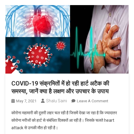
पत्नी
ने
मांगा
राहुल
के
लिए
इंसाफ
COVID-19 संक्रमितों में हो रही हार्ट अटैक की
समस्या, जानें क्या है लक्षण और उपचार के उपाय
Shalu Saini
On
May 7, 2021
Leave A Comment
COVID-
कोरोना महामारी की दूसरी लहर चल रही है जिसमें देखा जा रहा है कि ज्यादातर
19
कोरोना मरीजों को हार्ट से संबंधित दिक्कतें आ रही है। जिसके चलते heart
संक्रमितों
attack से उनकी मौत हो रही है।
में