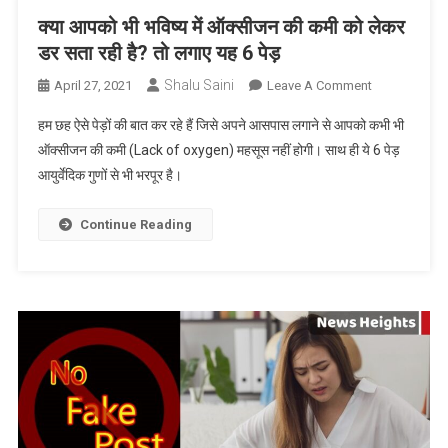
क्या आपको भी भविष्य में ऑक्सीजन की कमी को लेकर
डर सता रही है? तो लगाए यह 6 पेड़
Shalu Saini
On
April 27, 2021
Leave A Comment
क्या
हम छह ऐसे पेड़ों की बात कर रहे हैं जिसे अपने आसपास लगाने से आपको कभी भी
आपको
ऑक्सीजन की कमी (Lack of oxygen) महसूस नहीं होगी। साथ ही ये 6 पेड़
भी
आयुर्वेदिक गुणों से भी भरपूर है।
भविष्य
में
ऑक्सीजन
Continue Reading
की
कमी
को
लेकर
डर
सता
रही
है?
तो