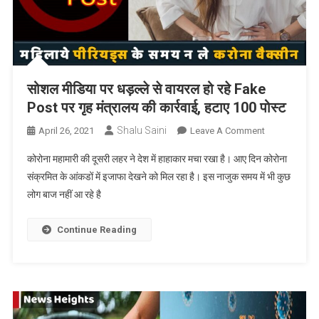
लगाए
यह
6
पेड़
सोशल मीडिया पर धड़ल्ले से वायरल हो रहे Fake
Post पर गृह मंत्रालय की कार्रवाई, हटाए 100 पोस्ट
Shalu Saini
On
April 26, 2021
Leave A Comment
सोशल
कोरोना महामारी की दूसरी लहर ने देश में हाहाकार मचा रखा है। आए दिन कोरोना
मीडिया
संक्रमित के आंकडों में इजाफा देखने को मिल रहा है। इस नाजुक समय में भी कुछ
पर
लोग बाज नहीं आ रहे है
धड़ल्ले
से
वायरल
Continue Reading
हो
रहे
Fake
Post
पर