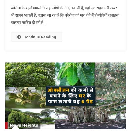
अंग्रेजी
कोरोना के बढ़ते मामलो ने जहा लोगों की नींद उड़ा दी है, वहीं एक राहत भरी खबर
दवाइयों
भी सामने आ रही है, बताया जा रहा है कि कोरोना को मात देने में होम्योपैथी दावाइयां
के
कारगार साबित हो रही है।
साथ
होम्योपैथी
भी
Continue Reading
है
कोरोना
को
मात
देने
में
सहायक,
डॉक्टर
दे
रहे
सलाह