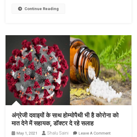
हो
रही
Continue Reading
हार्ट
अटैक
की
समस्या,
जानें
क्या
है
लक्षण
और
उपचार
के
उपाय
अंग्रेजी दवाइयों के साथ होम्योपैथी भी है कोरोना को
मात देने में सहायक, डॉक्टर दे रहे सलाह
Shalu Saini
On
May 1, 2021
Leave A Comment