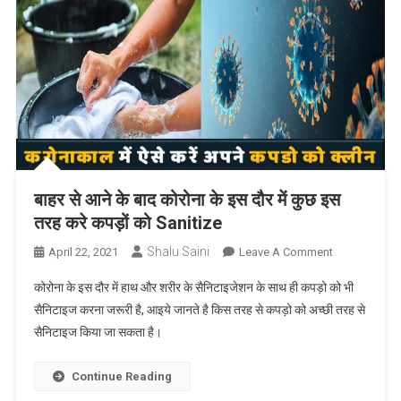
गृह
मंत्रालय
की
कार्रवाई,
हटाए
100
पोस्ट
बाहर से आने के बाद कोरोना के इस दौर में कुछ इस
तरह करे कपड़ों को Sanitize
Shalu Saini
On
April 22, 2021
Leave A Comment
बाहर
कोरोना के इस दौर में हाथ और शरीर के सैनिटाइजेशन के साथ ही कपड़ो को भी
से
सैनिटाइज करना जरूरी है, आइये जानते है किस तरह से कपड़ो को अच्छी तरह से
आने
सैनिटाइज किया जा सकता है।
के
बाद
कोरोना
Continue Reading
के