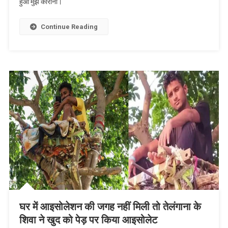
हुआ मुझे कोरोना।
का
बयान,
गोमूत्र
Continue Reading
सेवन
से
नहीं
होता
लंग्स
में
कोरोना
इंफेक्शन,इन
लोगों
ने
ली
सांसद
की
चुटकी
घर में आइसोलेशन की जगह नहीं मिली तो तेलंगाना के
शिवा ने खुद को पेड़ पर किया आइसोलेट