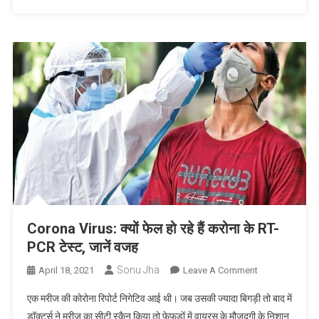
इस
दौर
में
कुछ
इस
तरह
करे
कपड़ों
को
Sanitize
Corona Virus: क्यों फेल हो रहे हैं करोना के RT-
PCR टेस्ट, जानें वजह
Sonu Jha
On
April 18, 2021
Leave A Comment
Corona
एक मरीज की कोरोना रिपोर्ट निगेटिव आई थी। जब उसकी ज्यादा बिगड़ी तो बाद में
Virus:
डॉक्टर्स ने मरीज का सीटी स्कैन किया तो फेफड़ों में वायरस के मौजूदगी के निशान
क्यों