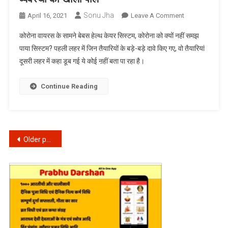
Sonu Jha
On
April 16, 2021
Leave A Comment
Corona
कोरोना वायरस के सामने बेबस हेल्थ केयर सिस्टम, कोरोना को क्यों नहीं समझ
Effect:
पाया सिस्टम? पहली लहर में जिन तैयारियों के बड़े-बड़े दावे किए गए, वो तैयारियां
महामारी
दूसरी लहर में कहा डूब गई ये कोई ऩहीं बता पा रहा है।
ने
देश
की
Continue Reading
स्वास्थ्य
व्यवस्था
की
खोली
Posts
Older posts
पोल
navigation