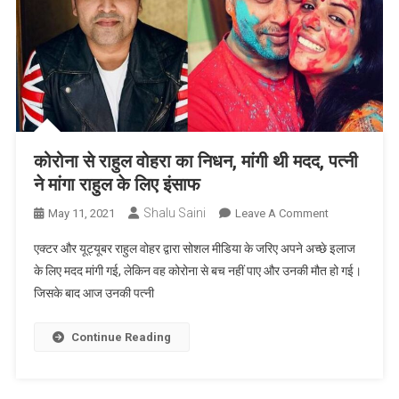
Can
I
Check
My
Immunity
Power
At
Home?
कोरोना से राहुल वोहरा का निधन, मांगी थी मदद, पत्नी
ने मांगा राहुल के लिए इंसाफ
Shalu Saini
On
May 11, 2021
Leave A Comment
कोरोना
एक्टर और यूट्यूबर राहुल वोहर द्वारा सोशल मीडिया के जरिए अपने अच्छे इलाज
से
के लिए मदद मांगी गई, लेकिन वह कोरोना से बच नहीं पाए और उनकी मौत हो गई।
राहुल
जिसके बाद आज उनकी पत्नी
वोहरा
का
निधन,
Continue Reading
मांगी
थी
मदद,