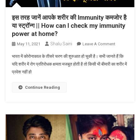
इस तरह जानें आपके शरीर की Immunity कमजोर है
या स्ट्रॉन्ग || How can I check my immunity
power at home?
Shalu Saini
On
May 11, 2021
Leave A Comment
इस
भारत में कोरोनाकाल के तीसरे चरण की शुरुआत हो चुकी है। सभी जानते हैं कि
तरह
यदि शरीर में रोग प्रतिरोधक क्षमता मजबूत होती है तो किसी भी बीमारी का शरीर में
जानें
प्रवेश नहीं हो
आपके
शरीर
की
Continue Reading
Immunity
कमजोर
है
या
स्ट्रॉन्ग
||
How