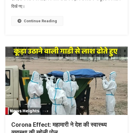
दिखें गए।
फेल
हो
रहे
Continue Reading
हैं
करोना
के
RT-
PCR
टेस्ट,
जानें
वजह
Corona Effect: महामारी ने देश की स्वास्थ्य
व्यवस्था की खोली पोल