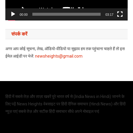
00:00
03:17
संपर्क करें
अगर आप कोई सूचना, लेख, ऑडियो-वीडियो या सुझाव हम तक पहुंचाना चाहते हैं तो इस
ईमेल आईडी पर भेजें:
newsheights@gmail.com
हिंदी में सबसे तेज़ और ताज़ा खबरें पूरे भारत वर्ष से (
India News in Hindi
) जानने के
लिए पढ़ें News Heights वेबसाइट पर हिंदी दैनिक समाचार (
Hindi News
) और हिंदी
न्यूज़ पाएं सबसे तेज़ और सटीक हिंदी समाचार सीधे अपने मोबाइल पर|